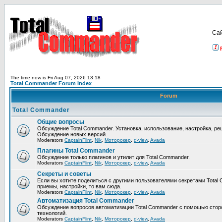
Са
The time now is Fri Aug 07, 2026 13:18
Total Commander Forum Index
Forum
Total Commander
Общие вопросы
Обсуждение Total Commander. Установка, использование, настройка, р
Обсуждение новых версий.
Moderators
CaptainFlint
,
Nik
,
Моторокер
,
d-view
,
Avada
Плагины Total Commander
Обсуждение только плагинов и утилит для Total Commander.
Moderators
CaptainFlint
,
Nik
,
Моторокер
,
d-view
,
Avada
Секреты и советы
Если вы хотите поделиться с другими пользователями секретами Total 
приемы, настройки, то вам сюда.
Moderators
CaptainFlint
,
Nik
,
Моторокер
,
d-view
,
Avada
Автоматизация Total Commander
Обсуждение вопросов автоматизации Total Commander с помощью стор
технологий.
Moderators
CaptainFlint
,
Nik
,
Моторокер
,
d-view
,
Avada