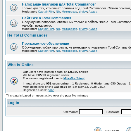
Написание плагинов для Total Commander
Только для тех, кто пишет плагины под Total Commander. Обмен опытом
Moderators
CaptainFlint
,
Nik
,
Моторокер
,
d-view
,
Avada
Сайт Все о Total Commander
Обсуждение вопросов, связанных только с сайтом 'Все о Total Command
жалобы, пожелания.
Moderators
CaptainFlint
,
Nik
,
Моторокер
,
d-view
,
Avada
Не Total Commander
Программное обеспечение
Обсуждение любых программ, не имеющих отношения к Total Commande
Moderators
CaptainFlint
,
Nik
,
Моторокер
,
d-view
,
Avada
Who is Online
Our users have posted a total of
126886
articles
We have
612790
registered users
The newest registered user is
MilesVonStiegl
In total there are
951
users online :: 1 Registered, 0 Hidden and 950 Guests [
Most users ever online was
8698
on Sat May 23, 2026 04:14
Registered Users:
palle
This data is based on users active over the past five minutes
Log in
Username:
Password:
New posts