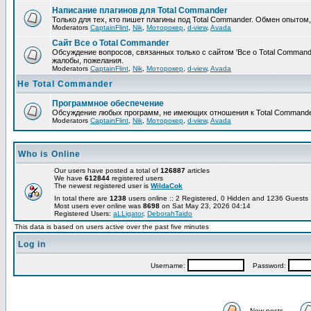
Написание плагинов для Total Commander
Только для тех, кто пишет плагины под Total Commander. Обмен опытом
Moderators
CaptainFlint
,
Nik
,
Моторокер
,
d-view
,
Avada
Сайт Все о Total Commander
Обсуждение вопросов, связанных только с сайтом 'Все о Total Command
жалобы, пожелания.
Moderators
CaptainFlint
,
Nik
,
Моторокер
,
d-view
,
Avada
Не Total Commander
Программное обеспечение
Обсуждение любых программ, не имеющих отношения к Total Commande
Moderators
CaptainFlint
,
Nik
,
Моторокер
,
d-view
,
Avada
Who is Online
Our users have posted a total of
126887
articles
We have
612844
registered users
The newest registered user is
WildaCok
In total there are
1238
users online :: 2 Registered, 0 Hidden and 1236 Guest
Most users ever online was
8698
on Sat May 23, 2026 04:14
Registered Users:
aLLigator
,
DeborahTaido
This data is based on users active over the past five minutes
Log in
Username:
Password:
New posts