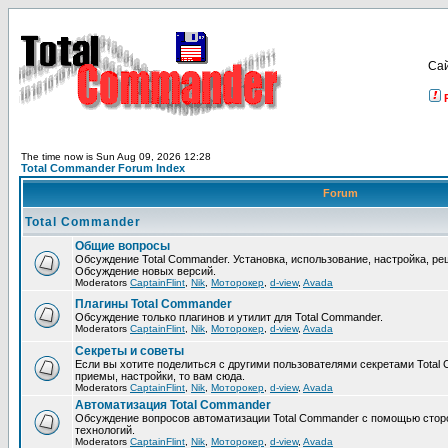
Са
The time now is Sun Aug 09, 2026 12:28
Total Commander Forum Index
Forum
Total Commander
Общие вопросы
Обсуждение Total Commander. Установка, использование, настройка, р
Обсуждение новых версий.
Moderators
CaptainFlint
,
Nik
,
Моторокер
,
d-view
,
Avada
Плагины Total Commander
Обсуждение только плагинов и утилит для Total Commander.
Moderators
CaptainFlint
,
Nik
,
Моторокер
,
d-view
,
Avada
Секреты и советы
Если вы хотите поделиться с другими пользователями секретами Total 
приемы, настройки, то вам сюда.
Moderators
CaptainFlint
,
Nik
,
Моторокер
,
d-view
,
Avada
Автоматизация Total Commander
Обсуждение вопросов автоматизации Total Commander с помощью стор
технологий.
Moderators
CaptainFlint
,
Nik
,
Моторокер
,
d-view
,
Avada