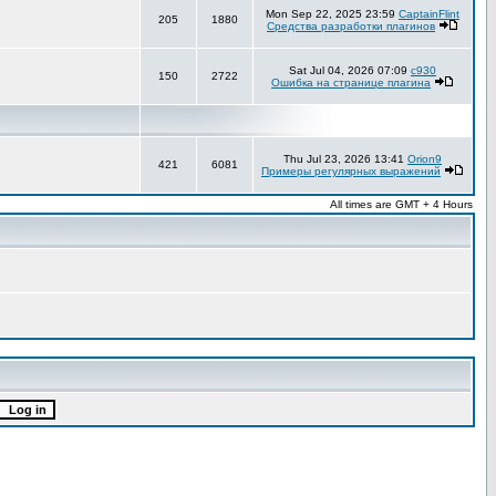
Mon Sep 22, 2025 23:59
CaptainFlint
205
1880
Средства разработки плагинов
Sat Jul 04, 2026 07:09
c930
150
2722
Ошибка на странице плагина
Thu Jul 23, 2026 13:41
Orion9
421
6081
Примеры регулярных выражений
All times are GMT + 4 Hours