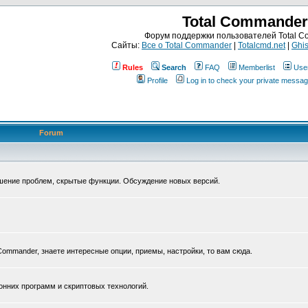
Total Commander
Форум поддержки пользователей Total 
Сайты:
Все о Total Commander
|
Totalcmd.net
|
Ghis
Rules
Search
FAQ
Memberlist
Use
Profile
Log in to check your private messa
Forum
ешение проблем, скрытые функции. Обсуждение новых версий.
Commander, знаете интересные опции, приемы, настройки, то вам сюда.
нних программ и скриптовых технологий.