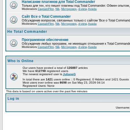
Написание плагинов для Total Commander
Только для тех, кто пишет плагины под Total Commander. Обмен опытом
Moderators
CaptainFlint
,
Nik
,
Моторокер
,
d-view
,
Avada
Сайт Все о Total Commander
Обсуждение вопросов, связанных только с сайтом 'Все о Total Command
Moderators
CaptainFlint
,
Nik
,
Моторокер
,
d-view
,
Avada
Не Total Commander
Программное обеспечение
Обсуждение любых программ, не имеющих отношения к Total Commande
Moderators
CaptainFlint
,
Nik
,
Моторокер
,
d-view
,
Avada
Who is Online
Our users have posted a total of
126887
articles
We have
612798
registered users
The newest registered user is
JulianeG
In total there are
1421
users online :: 0 Registered, 0 Hidden and 1421 Guest
Most users ever online was
8698
on Sat May 23, 2026 04:14
Registered Users: None
This data is based on users active over the past five minutes
Log in
Username