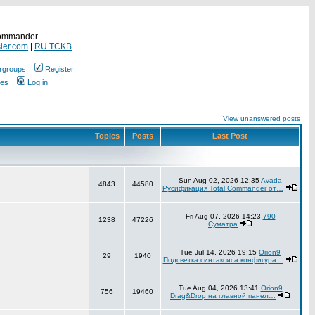
Commander
ler.com
|
RU.TCKB
rgroups
Register
ges
Log in
View unanswered posts
Topics
Posts
Last Post
Sun Aug 02, 2026 12:35
Avada
4843
44580
Русификация Total Commander от…
Fri Aug 07, 2026 14:23
790
1238
47226
Суматра
Tue Jul 14, 2026 19:15
Orion9
29
1940
Подсветка синтаксиса конфигура…
Tue Aug 04, 2026 13:41
Orion9
756
19460
Drag&Drop на главной панел…