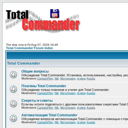
The time now is Fri Aug 07, 2026 16:46
Total Commander Forum Index
Total Commander
Общие вопросы
Обсуждение Total Commander. Установка, использование, настройка, р
Moderators
CaptainFlint
,
Nik
,
Моторокер
,
d-view
,
Avada
Плагины Total Commander
Обсуждение только плагинов и утилит для Total Commander.
Moderators
CaptainFlint
,
Nik
,
Моторокер
,
d-view
,
Avada
Секреты и советы
Если вы хотите поделиться с другими пользователями секретами Total 
Moderators
CaptainFlint
,
Nik
,
Моторокер
,
d-view
,
Avada
Автоматизация Total Commander
Обсуждение вопросов автоматизации Total Commander с помощью сторо
Moderators
CaptainFlint
,
Nik
,
Моторокер
,
d-view
,
Avada