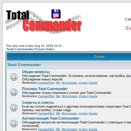
Са
The time now is Mon Aug 10, 2026 22:57
Total Commander Forum Index
Forum
Total Commander
Общие вопросы
Обсуждение Total Commander. Установка, использование, настройка, р
Обсуждение новых версий.
Moderators
CaptainFlint
,
Nik
,
Моторокер
,
d-view
,
Avada
Плагины Total Commander
Обсуждение только плагинов и утилит для Total Commander.
Moderators
CaptainFlint
,
Nik
,
Моторокер
,
d-view
,
Avada
Секреты и советы
Если вы хотите поделиться с другими пользователями секретами Total 
приемы, настройки, то вам сюда.
Moderators
CaptainFlint
,
Nik
,
Моторокер
,
d-view
,
Avada
Автоматизация Total Commander
Обсуждение вопросов автоматизации Total Commander с помощью стор
технологий.
Moderators
CaptainFlint
,
Nik
,
Моторокер
,
d-view
,
Avada