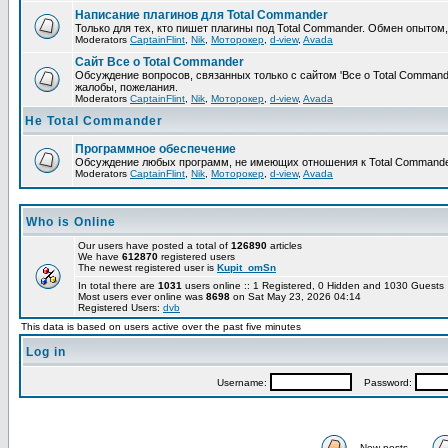
Написание плагинов для Total Commander
Только для тех, кто пишет плагины под Total Commander. Обмен опытом
Moderators
CaptainFlint
,
Nik
,
Моторокер
,
d-view
,
Avada
Сайт Все о Total Commander
Обсуждение вопросов, связанных только с сайтом 'Все о Total Command
жалобы, пожелания.
Moderators
CaptainFlint
,
Nik
,
Моторокер
,
d-view
,
Avada
Не Total Commander
Программное обеспечение
Обсуждение любых программ, не имеющих отношения к Total Commande
Moderators
CaptainFlint
,
Nik
,
Моторокер
,
d-view
,
Avada
Who is Online
Our users have posted a total of
126890
articles
We have
612870
registered users
The newest registered user is
Kupit_omSn
In total there are
1031
users online :: 1 Registered, 0 Hidden and 1030 Guest
Most users ever online was
8698
on Sat May 23, 2026 04:14
Registered Users:
dvb
This data is based on users active over the past five minutes
Log in
Username:
Password:
New posts