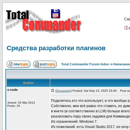
Са
Средства разработки плагинов
Total Commander Forum Index
->
Написание
Author
x-code
(
Separately
) Posted: Sat Sep 13, 2025 23:46
Post sub
Поделитесь кто что использует, и что вообще
Joined: 20 Mar 2012
Собственно, мне всё равно что ставить, но д
Posts: 16
в инете (и соответственно в LLM) больше всег
реализовать пару своих задумок для Комманде
Из ограничений: Windows 7.
Из пожеланий: есть Visual Studio 2017, но хоч