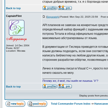
старые добрые времена, т.к. я с борланда начи
Back to top
CaptainFlint
(
Separately
) Posted: Mon Sep 22, 2025 23:59
Post su
API плагинов не завязан на конкретные средст
определённый набор функций с заданными име
потроха Тотала в обход официально поддержив
максимально абстрагированы от языка.
Joined: 14 Dec 2004
В документации от Гислера приводятся готовы
Posts: 6237
Location: Москва
языки должны подходить, если они соответств
написать библиотеку на любом другом языке, 
сторонние разработки-обёртки, позволяющие п
Лично я плагины писал в Visual C++, просто по
ничего сказать не могу.
_________________
Почему же, ё-моё, ты нигде не пишешь "ё"?
Back to top
Display posts from previo
Total Commander Forum Index
->
Написание