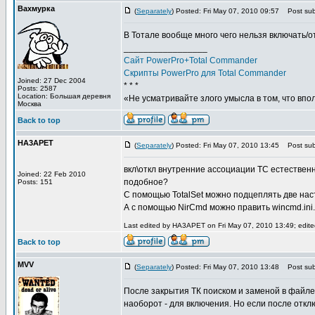
Вахмурка
(
Separately
) Posted: Fri May 07, 2010 09:57
Post subj
В Тотале вообще много чего нельзя включать/о
_________________
Сайт PowerPro+Total Commander
Скрипты PowerPro для Total Commander
Joined: 27 Dec 2004
* * *
Posts: 2587
Location: Большая деревня
«Не усматривайте злого умысла в том, что впо
Москва
Back to top
HA3APET
(
Separately
) Posted: Fri May 07, 2010 13:45
Post subj
вкл\откл внутренние ассоциации TC естественн
Joined: 22 Feb 2010
подобное?
Posts: 151
С помощью TotalSet можно подцеплять две наст
А с помощью NirCmd можно править wincmd.ini.
Last edited by HA3APET on Fri May 07, 2010 13:49; edited 
Back to top
MVV
(
Separately
) Posted: Fri May 07, 2010 13:48
Post subj
После закрытия ТК поиском и заменой в файле w
наоборот - для включения. Но если после откл