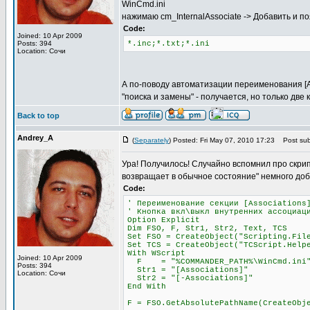
WinCmd.ini
нажимаю cm_InternalAssociate -> Добавить и п
Code:
Joined: 10 Apr 2009
Posts: 394
*.inс;*.txt;*.ini
Location: Сочи
А по-поводу автоматизации переименования [Ass
"поиска и замены" - получается, но только две к
Back to top
Andrey_A
(
Separately
) Posted: Fri May 07, 2010 17:23
Post subj
Ура! Получилось! Случайно вспомнил про скри
возвращает в обычное состояние" немного доб
Code:
' Переименование секции [Associations
' Кнопка вкл\выкл внутренних ассоциац
Option Explicit
Dim FSO, F, Str1, Str2, Text, TCS
Set FSO = CreateObject("Scripting.Fil
Set TCS = CreateObject("TCScript.Help
With WScript
Joined: 10 Apr 2009
F = "%COMMANDER_PATH%\WinCmd.ini
Posts: 394
Str1 = "[Associations]"
Location: Сочи
Str2 = "[-Associations]"
End With
F = FSO.GetAbsolutePathName(CreateObj