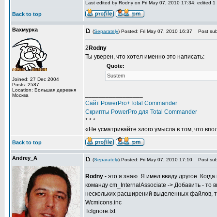
Last edited by Rodny on Fri May 07, 2010 17:34; edited 1 t
Back to top
Вахмурка
(
Separately
) Posted: Fri May 07, 2010 16:37
Post subj
2
Rodny
Ты уверен, что хотел именно это написать:
Quote:
Sustem
Joined: 27 Dec 2004
Posts: 2587
Location: Большая деревня
_________________
Москва
Сайт PowerPro+Total Commander
Скрипты PowerPro для Total Commander
* * *
«Не усматривайте злого умысла в том, что впо
Back to top
Andrey_A
(
Separately
) Posted: Fri May 07, 2010 17:10
Post subj
Rodny
- это я знаю. Я имел ввиду другое. Когд
команду cm_InternalAssociate -> Добавить - т
нескольких расширений выделенных файлов, т.
Wcmicons.inc
TcIgnore.txt