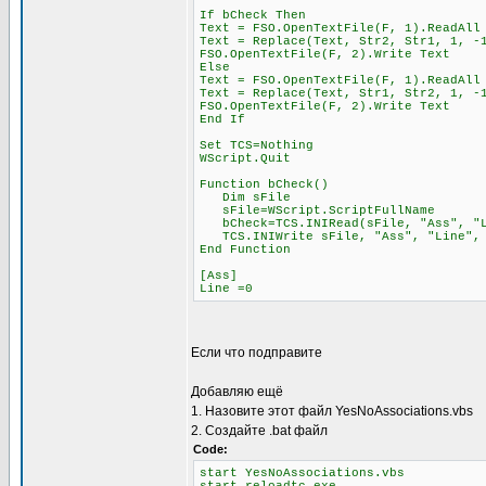
If bCheck Then
Text = FSO.OpenTextFile(F, 1).ReadAll
Text = Replace(Text, Str2, Str1, 1, -
FSO.OpenTextFile(F, 2).Write Text
Else
Text = FSO.OpenTextFile(F, 1).ReadAll
Text = Replace(Text, Str1, Str2, 1, -
FSO.OpenTextFile(F, 2).Write Text
End If
Set TCS=Nothing
WScript.Quit
Function bCheck()
Dim sFile
sFile=WScript.ScriptFullName
bCheck=TCS.INIRead(sFile, "Ass", "L
TCS.INIWrite sFile, "Ass", "Line", 
End Function
[Ass]
Line =0
Если что подправите
Добавляю ещё
1. Назовите этот файл YesNoAssociations.vbs
2. Создайте .bat файл
Code:
start YesNoAssociations.vbs