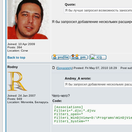
Quote:
Я бы лучше запросил возможность заносить
Я бы запросил добавление нескольких расшире
Joined: 10 Apr 2009
Posts: 394
Location: Сочи
Back to top
Rodny
(
Separately
) Posted: Fri May 07, 2010 16:29
Post subj
Andrey_A wrote:
Я бы запросил добавление нескольких расш
Чего-чего?
Joined: 24 Jan 2007
Posts: 949
Code:
Location: Могилёв, Беларусь
[Associations]
Filter1=*.djv;*.djvu
Filter1_open=*
Filter1_WinDjView=D:\Programs\WinDjVi
Filter1_System=**