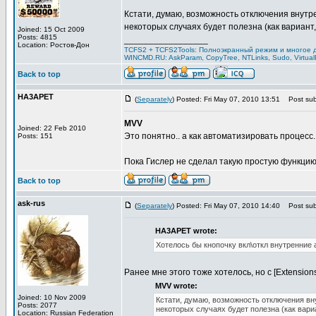
Кстати, думаю, возможность отключения внутре
некоторых случаях будет полезна (как вариант, 
Joined: 15 Oct 2009
Posts: 4815
_________________
Location: Ростов-Дон
TCFS2 + TCFS2Tools: Полноэкранный режим и многое д
WINCMD.RU: AskParam, CopyTree, NTLinks, Sudo, Virtua
Back to top
HA3APET
(
Separately
) Posted: Fri May 07, 2010 13:51
Post subj
MVV
Joined: 22 Feb 2010
Это понятно.. а как автоматизировать процесс..
Posts: 151
Пока Гислер не сделал такую простую функцию
Back to top
ask-rus
(
Separately
) Posted: Fri May 07, 2010 14:40
Post subj
HA3APET wrote:
Хотелось бы кнопочку вкл\откл внутренние 
Ранее мне этого тоже хотелось, но с [Extension
MVV wrote:
Joined: 10 Nov 2009
Кстати, думаю, возможность отключения вну
Posts: 2077
некоторых случаях будет полезна (как вариа
Location: Russian Federation