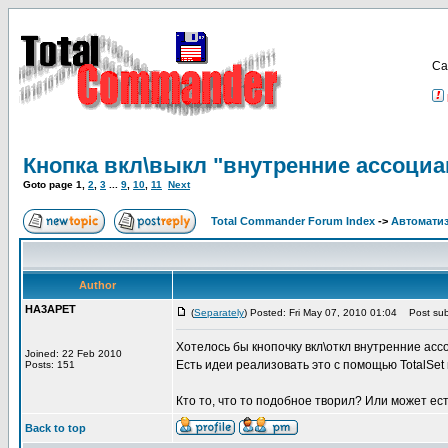
Са
Кнопка вкл\выкл "внутренние ассоци
Goto page
1
,
2
,
3
...
9
,
10
,
11
Next
Total Commander Forum Index
->
Автоматиз
Author
HA3APET
(
Separately
) Posted: Fri May 07, 2010 01:04
Post subj
Хотелось бы кнопочку вкл\откл внутренние асс
Joined: 22 Feb 2010
Есть идеи реализовать это с помощью TotalSet
Posts: 151
Кто то, что то подобное творил? Или может е
Back to top