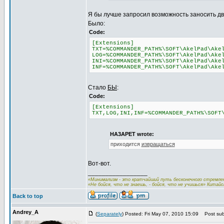
Я бы лучше запросил возможность заносить два
Было:
Code:
[Extensions]
TXT=%COMMANDER_PATH%\SOFT\AkelPad\Ake
LOG=%COMMANDER_PATH%\SOFT\AkelPad\Ake
INI=%COMMANDER_PATH%\SOFT\AkelPad\Ake
INF=%COMMANDER_PATH%\SOFT\AkelPad\Ake
Стало
БЫ
:
Code:
[Extensions]
TXT,LOG,INI,INF=%COMMANDER_PATH%\SOFT
HA3APET wrote:
приходится
извращаться
Вот-вот.
_________________
«Минимализм - это кратчайший путь бесконечного стремлен
«Не бойся, что не знаешь, - бойся, что не учишься» Китайс
Back to top
Andrey_A
(
Separately
) Posted: Fri May 07, 2010 15:09
Post subj