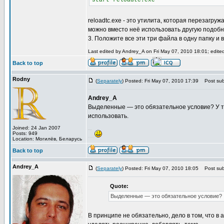
start reloadtc.exe
reloadtc.exe - это утилита, которая перезагруж
можно вместо неё использовать другую подобн
3. Положите все эти три файла в одну папку и 
Last edited by Andrey_A on Fri May 07, 2010 18:01; edited 
Back to top
Rodny
(
Separately
) Posted: Fri May 07, 2010 17:39
Post subj
Andrey_A
Выделенные — это обязательное условие? У т
использовать.
Joined: 24 Jan 2007
Вахмурка
Posts: 949
Location: Могилёв, Беларусь
Бессонная ночь
Back to top
Andrey_A
(
Separately
) Posted: Fri May 07, 2010 18:05
Post subj
Quote:
Выделенные — это обязательное условие?
В принципе не обязательно, дело в том, что в