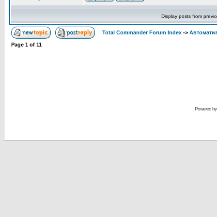
Display posts from previ
Total Commander Forum Index
->
Автоматиз
Page
1
of
11
Powered b