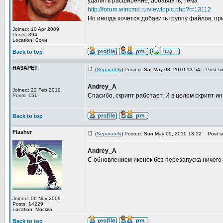
удалять расширение, добавлять, тема
http://forum.wincmd.ru/viewtopic.php?t=13112
Но иногда хочется добавить группу файлов, при
Joined: 10 Apr 2009
Posts: 394
Location: Сочи
Back to top
HA3APET
(
Separately
) Posted: Sat May 08, 2010 13:54
Post sub
Andrey_A
Joined: 22 Feb 2010
Спасибо, скрипт работает. И в целом скрипт и
Posts: 151
Back to top
Flasher
(
Separately
) Posted: Sun May 09, 2010 13:12
Post su
Andrey_A
С обновлением иконок без перезапуска ничего
Joined: 06 Nov 2009
Posts: 14229
Location: Москва
Back to top