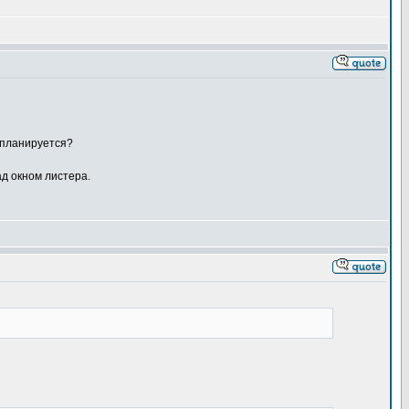
 планируется?
ад окном листера.