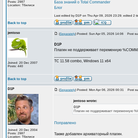
Posts: 2987
База знаний о Total Commander
Location: Тбилиси
Блог
Last edited by D1P on Thu Apr 09, 2026 23:29; edited 2 tim
Back to top
jentoso
(
Separately
) Posted: Sun Apr 05, 2026 14:06
Post sub
D1P
Плагин не поддерживает переменную %COMMAND
_________________
TC 11.58 combo, Windows 11 x64
Joined: 20 Dec 2007
Posts: 440
Back to top
D1P
(
Separately
) Posted: Mon Apr 06, 2026 00:31
Post sub
jentoso wrote:
D1P
Плагин не поддерживает переменную %C
Поправлено
Joined: 20 Dec 2004
Posts: 2987
Также добавлен архиваторный плагин.
Location: Тбилиси