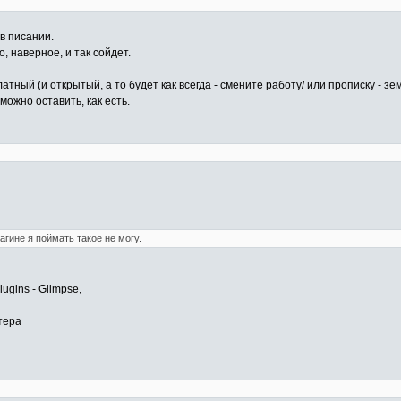
 в писании.
о, наверное, и так сойдет.
тный (и открытый, а то будет как всегда - смените работу/ или прописку - зе
ожно оставить, как есть.
агине я поймать такое не могу.
ugins - Glimpse,
тера