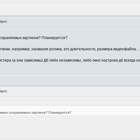
ject:
сохраняемых картинок? Планируется?
тинки, например, названия ролика, его длительности, размера видеофайла...
стера (а они зависимы).Дб либо независимы, либо окно настроек дб всегда н
ject:
 имен сохраняемых картинок? Планируется?