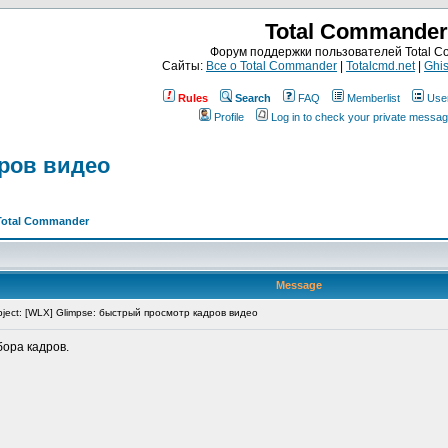
Total Commander
Форум поддержки пользователей Total 
Сайты:
Все о Total Commander
|
Totalcmd.net
|
Ghis
Rules
Search
FAQ
Memberlist
Use
Profile
Log in to check your private messa
дров видео
Total Commander
Message
ject: [WLX] Glimpse: быстрый просмотр кадров видео
ора кадров.