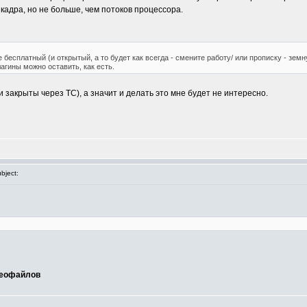
 кадра, но не больше, чем потоков процессора.
 бесплатный (и открытый, а то будет как всегда - смените работу/ или прописку - земн
агины можно оставить, как есть.
и закрыты через TC), а значит и делать это мне будет не интересно.
bject:
деофайлов