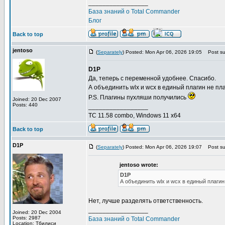
_________________
База знаний о Total Commander
Блог
Back to top
jentoso
(
Separately
) Posted: Mon Apr 06, 2026 19:05
Post sub
D1P
Да, теперь с переменной удобнее. Спасибо.
А объединить wlx и wcx в единый плагин не п
P.S. Плагины пухляши получились
Joined: 20 Dec 2007
Posts: 440
_________________
TC 11.58 combo, Windows 11 x64
Back to top
D1P
(
Separately
) Posted: Mon Apr 06, 2026 19:07
Post sub
jentoso wrote:
D1P
А объединить wlx и wcx в единый плагин
Нет, лучше разделять ответственность.
_________________
Joined: 20 Dec 2004
Posts: 2987
База знаний о Total Commander
Location: Тбилиси