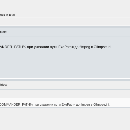
es in total
ject:
ER_PATH% при указании пути ExePath= до ffmpeg в Glimpse.ini.
ject:
OMMANDER_PATH% при указании пути ExePath= до ffmpeg в Glimpse.ini.