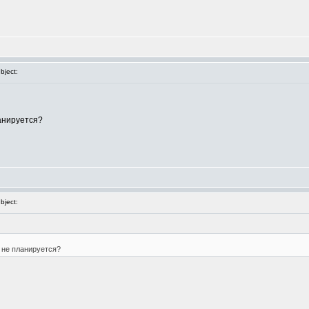
ject:
ланируется?
ject:
 не планируется?