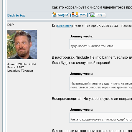
Как это коррелирует с числом ядер/потоков пр
Back to top
D1P
(
Separately
) Posted: Tue Apr 07, 2026 18:43
Post sub
Jonmey wrote:
Куда копать? Хелпа-то нема.
В настройкаx, "Include file info banner", толь
Дока будет со следующей версией.
Joined: 20 Dec 2004
Posts: 2987
Location: Тбилиси
Jonmey wrote:
На виндовой панели задач - клик на ико
появляется окно листера - настройки по
Воспроизводится. Не уверен, сумею ли поправ
Jonmey wrote:
Как это коррелирует с числом ядер/пот
Для скорости можно запускать до одного воркер