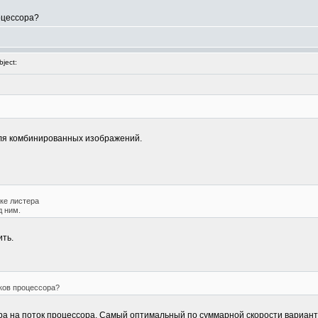
оцессора?
ject:
ко для комбинированных изображений.
нке листера
д ним.
ить.
оков процессора?
а на поток процессора. Самый оптимальный по суммарной скорости вариант - вы