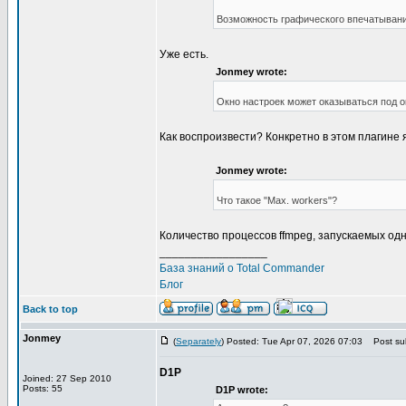
Возможность графического впечатывания
Уже есть.
Jonmey wrote:
Окно настроек может оказываться под ок
Как воспроизвести? Конкретно в этом плагине я
Jonmey wrote:
Что такое "Max. workers"?
Количество процессов ffmpeg, запускаемых од
_________________
База знаний о Total Commander
Блог
Back to top
Jonmey
(
Separately
) Posted: Tue Apr 07, 2026 07:03
Post sub
D1P
Joined: 27 Sep 2010
Posts: 55
D1P wrote: