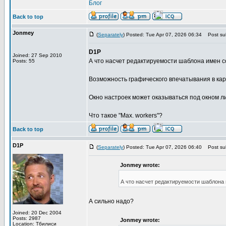
Блог
Back to top
Jonmey
(
Separately
) Posted: Tue Apr 07, 2026 06:34
Post sub
D1P
Joined: 27 Sep 2010
А что насчет редактируемости шаблона имен 
Posts: 55
Возможность графического впечатывания в кар
Окно настроек может оказываться под окном ли
Что такое "Max. workers"?
Back to top
D1P
(
Separately
) Posted: Tue Apr 07, 2026 06:40
Post sub
Jonmey wrote:
А что насчет редактируемости шаблона
А сильно надо?
Joined: 20 Dec 2004
Posts: 2987
Jonmey wrote:
Location: Тбилиси