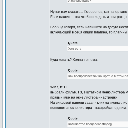
А сильно надо?
Ну как вам сказать... It's depends, как начертано
Если плагин - тока чтоб поглядеть и поиграть, т
Вообще говоря, если напишите на досуге беспла
включающий в себя опции плагина, то плагины м
Quote:
Уже есть.
Куда копать? Хелпа-то нема.
Quote:
Как воспроизвести? Конкретно в этом пл
Win7, tc 11
выбрали фильм, F3, в штатном меню листера Pl
правый клик на окне лиcтера - настройки
На виндовой панели задач - клик на иконке лис
появляется окно листера - настройки под ним.
Quote:
Количество процессов ffmpeg