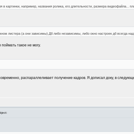
 в картинки, например, названия ролика, его длительности, размера видеофайла... п
ном листера (а они зависимы).Дб либо независимы, либо окно настроек дб всегда над
 поймать такое не могу.
новременно, распараллеливает получение кадров. Я дописал доку, в следующ
ject: