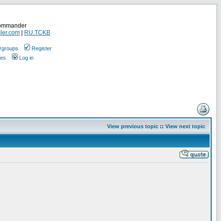
Commander
ler.com
|
RU.TCKB
rgroups
Register
ges
Log in
View previous topic
::
View next topic