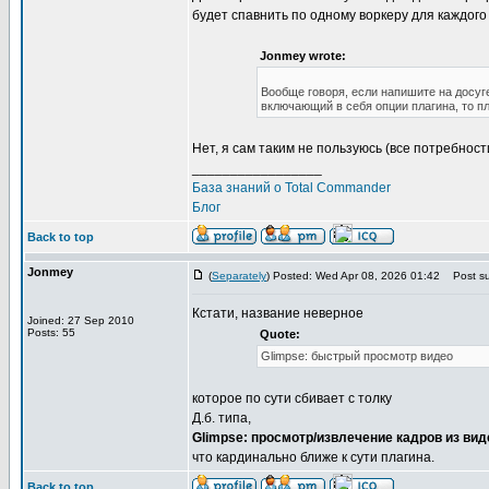
будет спавнить по одному воркеру для каждого
Jonmey wrote:
Вообще говоря, если напишите на досуге
включающий в себя опции плагина, то пл
Нет, я сам таким не пользуюсь (все потребност
_________________
База знаний о Total Commander
Блог
Back to top
Jonmey
(
Separately
) Posted: Wed Apr 08, 2026 01:42
Post su
Кстати, название неверное
Joined: 27 Sep 2010
Posts: 55
Quote:
Glimpse: быстрый просмотр видео
которое по сути сбивает с толку
Д.б. типа,
Glimpse: просмотр/извлечение кадров из ви
что кардинально ближе к сути плагина.
Back to top