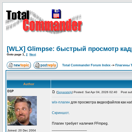
[WLX] Glimpse: быстрый просмотр ка
Goto page
1
,
2
Next
Total Commander Forum Index
->
Плагины 
Author
D1P
(
Separately
) Posted: Sat Apr 04, 2026 02:40
Post sub
wlx-плагин
для просмотра видеофайлов как наб
Скриншот
.
Плагин требует наличия FFmpeg.
_________________
Joined: 20 Dec 2004