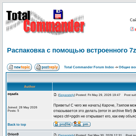
Са
Распаковка с помощью встроенного 7z
Total Commander Forum Index
->
Общие во
Author
eqaafa
(
Separately
) Posted: Fri May 29, 2026 19:47
Post subj
Приветы! С чего же начать) Кароче, 7зипом мо
Joined: 28 May 2026
отказывается это делать (error in archive file!) (
Posts: 5
через ctrl+pgdn не открывает его, как ему объя
Back to top
Orion9
(
Separately
) Posted: Sat May 30, 2026 12:31
Post sub