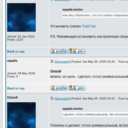
eqaafa wrote:
как ему объяснить, что это нужно открыват
Установить плагин
Total7zip
P.S. Рекомендую установить настроенную сборк
Joined: 01 Jan 2024
Posts: 1225
Back to top
eqaafa
(
Separately
) Posted: Sat May 30, 2026 20:43
Post sub
Orion9
Joined: 28 May 2026
можно, но цель - сделать тотал универсальным
Posts: 5
Back to top
Orion9
(
Separately
) Posted: Sat May 30, 2026 23:22
Post sub
eqaafa wrote:
сделать тотал универсальным, без использ
Плагины и делают тотал универсальным, встро