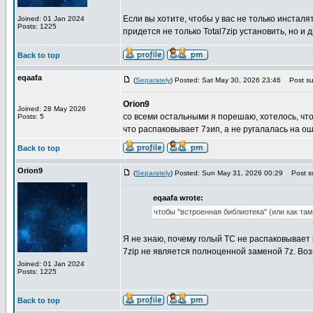
Если вы хотите, чтобы у вас не только инсталят
Joined: 01 Jan 2024
Posts: 1225
придется не только Total7zip установить, но и
Back to top
eqaafa
(
Separately
) Posted: Sat May 30, 2026 23:46
Post sub
Orion9
Joined: 28 May 2026
со всеми остальными я порешаю, хотелось, что
Posts: 5
что распаковывает 7зип, а не ругалалась на ош
Back to top
Orion9
(
Separately
) Posted: Sun May 31, 2026 00:29
Post su
eqaafa wrote:
чтобы "встроенная библиотека" (или как та
Я не знаю, почему голый ТС не распаковывает 
7zip не является полноценной заменой 7z. Во
Joined: 01 Jan 2024
Posts: 1225
Back to top