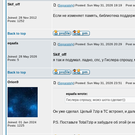
Skif_off
(
Separately
) Posted: Sun May 31, 2026 19:19
Post su
Если не изменяет память, библиотека поддержк
Joined: 28 Nov 2012
Posts: 1252
Back to top
eqaafa
(
Separately
) Posted: Sun May 31, 2026 20:29
Post su
Skif_off
Joined: 28 May 2026
я так и подумал. ладно, спс, у Гислера спрошу,
Posts: 5
Back to top
Orion9
(
Separately
) Posted: Sun May 31, 2026 23:51
Post su
eqaafa wrote:
Гислера спрошу, можэ шота сделает))
Он уже сделал. Целый 7zip в ТС встроил, и да
P.S. Поставьте Total7zip и забудьте об этой (и 
Joined: 01 Jan 2024
Posts: 1225